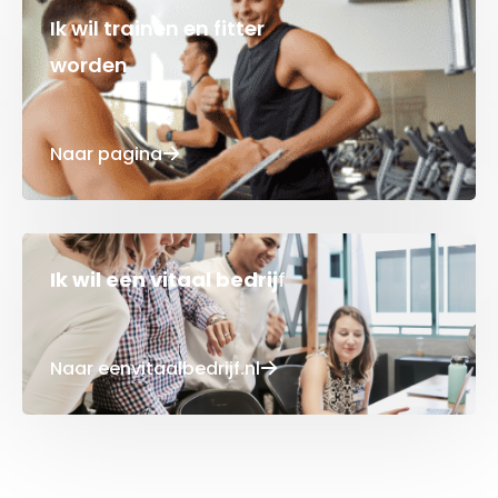
Ik wil trainen en fitter
worden
Naar pagina
Ik wil een vitaal bedrij
f
Naar eenvitaalbedrijf.nl