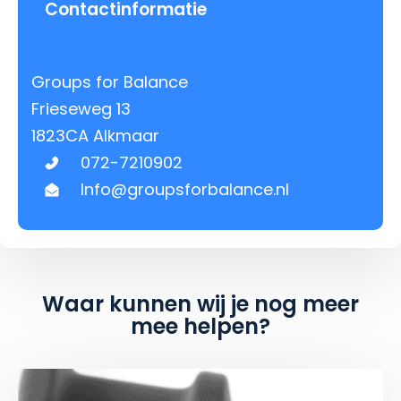
Contactinformatie
Groups for Balance
Frieseweg 13
1823CA Alkmaar
072-7210902
Info@groupsforbalance.nl
Waar kunnen wij je nog meer
mee helpen?