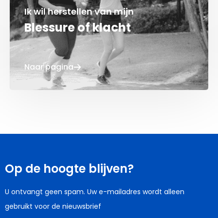
Ik wil herstellen van mijn
Blessure of klacht
Naar pagina
Op de hoogte blijven?
U ontvangt geen spam. Uw e-mailadres wordt alleen
gebruikt voor de nieuwsbrief