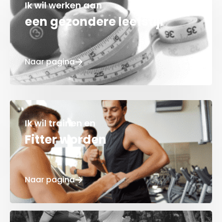
Ik wil werken aan
een gezondere leefstijl
Naar pagina
Ik wil trainen en
Fitter worden
Naar pagina