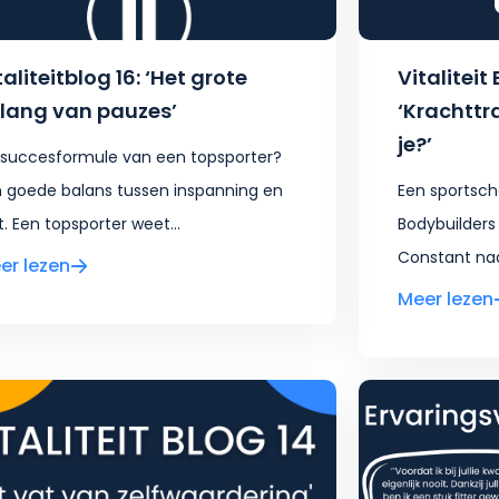
taliteitblog 16: ‘Het grote
Vitaliteit 
lang van pauzes’
‘Krachttr
je?’
succesformule van een topsporter?
 goede balans tussen inspanning en
Een sportsch
t. Een topsporter weet...
Bodybuilders
Constant naar
er lezen
Meer lezen