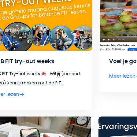
B FIT try-out weeks
Voel je g
 FIT Try-out weeks
Wil jij (iemand
Meer lezen
en) kennis maken met de FIT...
er lezen