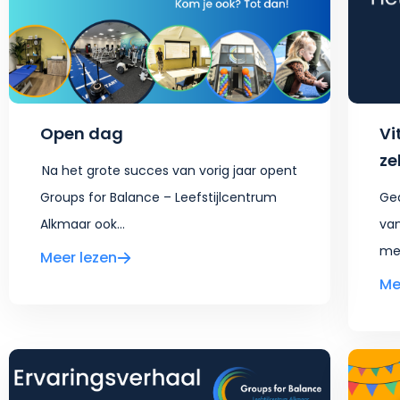
Open dag
Vi
ze
Na het grote succes van vorig jaar opent
Groups for Balance – Leefstijlcentrum
Ged
Alkmaar ook...
van
men
Meer lezen
Me