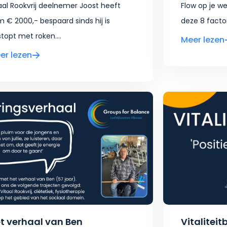
aal Rookvrij deelnemer Joost heeft
Flow op je we
m € 2000,- bespaard sinds hij is
deze 8 factor
topt met roken....
Meer lezen
er lezen
t verhaal van Ben
Vitaliteit