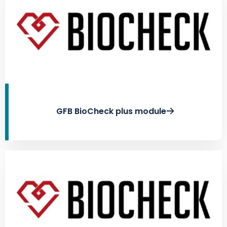
GFB BioCheck plus module