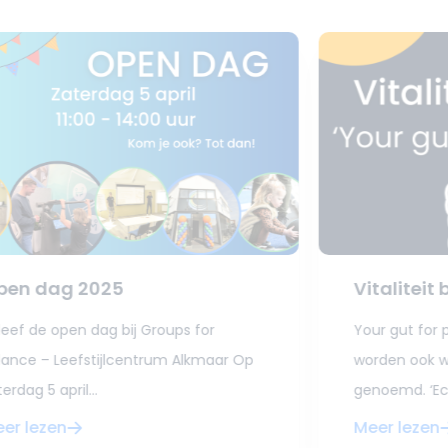
pen dag 2025
Vitaliteit 
leef de open dag bij Groups for
Your gut for
lance – Leefstijlcentrum Alkmaar Op
worden ook we
erdag 5 april...
genoemd. ‘Ech
er lezen
Meer lezen