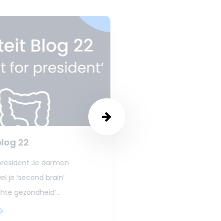
blog 22
Vitaliteit blog 21
 president Je darmen
Investeren in je spierrek
l je ‘second brain’
investering in je gezond
te gezondheid’...
wel. Van...
Meer lezen